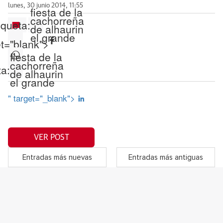
lunes, 30 junio 2014, 11:55
fiesta de la
cachorreña
iqueta:
de alhaurin
el grande
et="blank">
fiesta de la
cachorreña
ta:
de alhaurin
el grande
" target="_blank">
VER POST
Entradas más nuevas
Entradas más antiguas