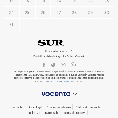
17
18
19
20
21
22
23
24
25
26
27
28
29
30
31
© Prensa Malagueña, S.A.
Domicilio social en Málaga, Av. Dr. Marañón, 48.
En lo posible, para la resolución de litigios en línea en materia de consumo conforme
Reglamento (UE) 524/2013, se buscará la posibilidad que la Comisión Europea facilita
como plataforma de resolución de litigios en línea y que se encuentra disponible en el
enlace
https://ec.europa.eu/consumers/odr
.
Contactar
Aviso legal
Condiciones de uso
Política de privacidad
Publicidad
Mapa web
Política de cookies