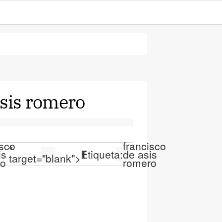
asis romero
isco
francisco
"
is
Etiqueta:
de asis
target="blank">
ro
romero