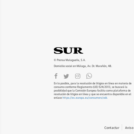
© Prensa Malagueña, S.A.
Domicilio social en Málaga, Av. Dr. Marañón, 48.
En lo posible, para la resolución de litigios en línea en materia de
consumo conforme Reglamento (UE) 524/2013, se buscará la
posibilidad que la Comisión Europea facilita como plataforma de
resolución de litigios en línea y que se encuentra disponible en el
enlace
https://ec.europa.eu/consumers/odr
.
Contactar
Aviso