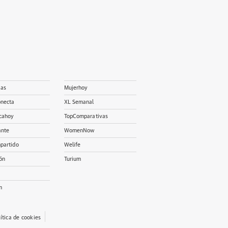
ias
Mujerhoy
onecta
XL Semanal
cahoy
TopComparativas
ante
WomenNow
partido
Welife
ón
Turium
m
lítica de cookies