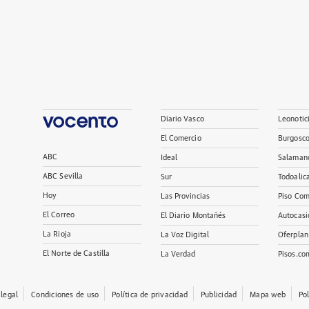
Diario Vasco
Leonotic
El Comercio
Burgosc
ABC
Ideal
Salaman
ABC Sevilla
Sur
Todoalic
Hoy
Las Provincias
Piso Com
El Correo
El Diario Montañés
Autocasi
La Rioja
La Voz Digital
Oferplan
El Norte de Castilla
La Verdad
Pisos.co
 legal
Condiciones de uso
Política de privacidad
Publicidad
Mapa web
Po