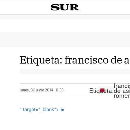
Etiqueta:
francisco de 
franc
Etiqueta:
de as
lunes, 30 junio 2014, 11:55
rome
" target="_blank">