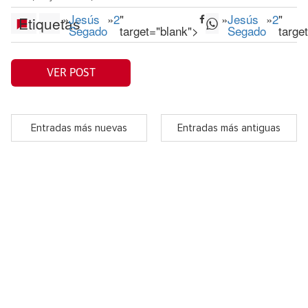
»
Jesús
»
2
"
»
Jesús
»
2
"
Etiquetas
Segado
target="blank">
Segado
targe
VER POST
Entradas más nuevas
Entradas más antiguas