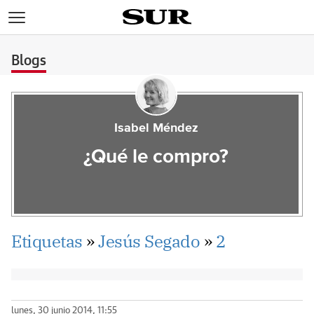
>
Blogs
Isabel Méndez
¿Qué le compro?
Etiquetas
»
Jesús Segado
»
2
lunes, 30 junio 2014, 11:55