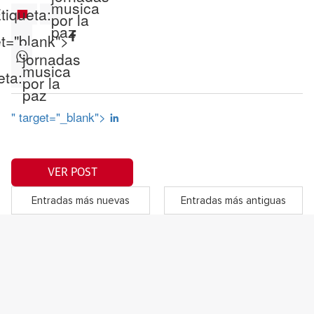
musica
tiqueta:
por la
paz
et="blank">
jornadas
musica
eta:
por la
paz
" target="_blank">
VER POST
Entradas más nuevas
Entradas más antiguas