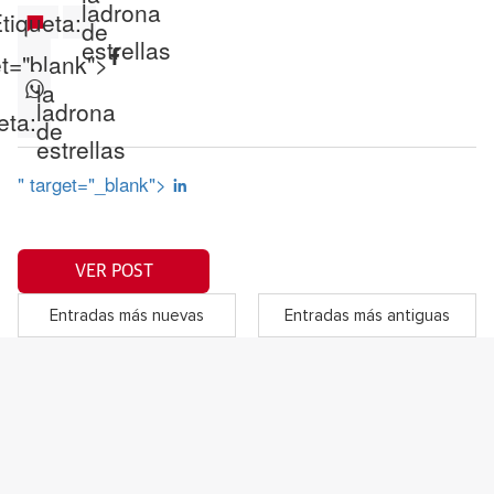
ladrona
tiqueta:
de
estrellas
et="blank">
la
ladrona
eta:
de
estrellas
" target="_blank">
VER POST
Entradas más nuevas
Entradas más antiguas