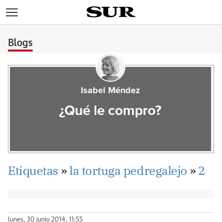
>
Blogs
Isabel Méndez
¿Qué le compro?
Etiquetas
»
la tortuga pedregalejo
»
2
lunes, 30 junio 2014, 11:55