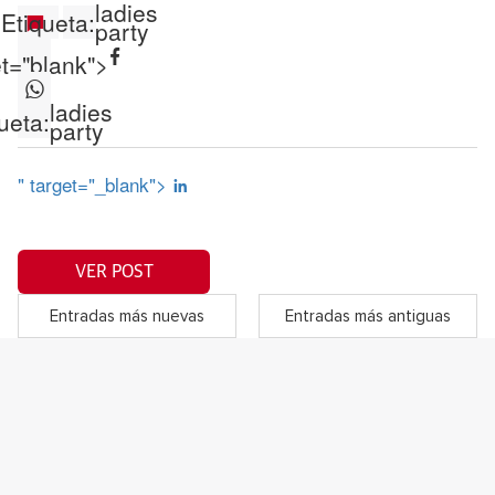
ladies
Etiqueta:
party
et="blank">
ladies
ueta:
party
" target="_blank">
VER POST
Entradas más nuevas
Entradas más antiguas