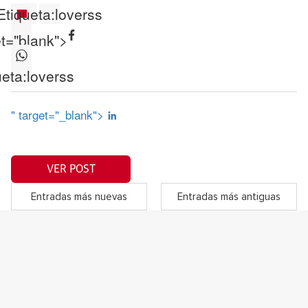
Etiqueta:
loverss
et="blank">
ueta:
loverss
" target="_blank">
VER POST
Entradas más nuevas
Entradas más antiguas