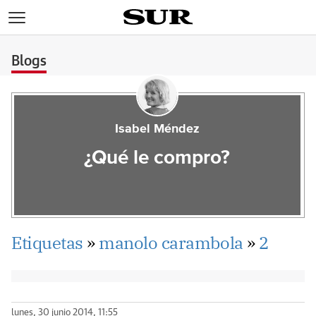
>
Blogs
Isabel Méndez
¿Qué le compro?
Etiquetas
»
manolo carambola
»
2
lunes, 30 junio 2014, 11:55