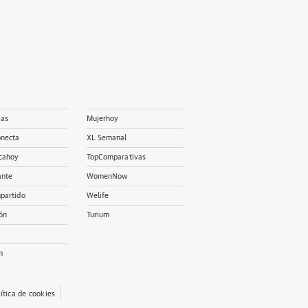
ias
Mujerhoy
onecta
XL Semanal
cahoy
TopComparativas
ante
WomenNow
partido
Welife
ón
Turium
m
lítica de cookies