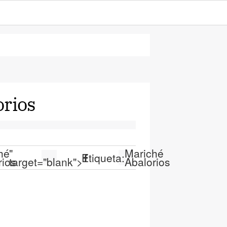
orios
hé
"
Mariché
Etiqueta:
rios
target="blank">
Abalorios