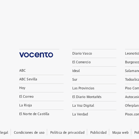
Diario Vasco
Leonotic
El Comercio
Burgosc
ABC
Ideal
Salaman
ABC Sevilla
Sur
Todoalic
Hoy
Las Provincias
Piso Com
El Correo
El Diario Montañés
Autocasi
La Rioja
La Voz Digital
Oferplan
El Norte de Castilla
La Verdad
Pisos.co
 legal
Condiciones de uso
Política de privacidad
Publicidad
Mapa web
Po