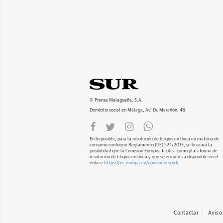
© Prensa Malagueña, S.A.
Domicilio social en Málaga, Av. Dr. Marañón, 48.
En lo posible, para la resolución de litigios en línea en materia de
consumo conforme Reglamento (UE) 524/2013, se buscará la
posibilidad que la Comisión Europea facilita como plataforma de
resolución de litigios en línea y que se encuentra disponible en el
enlace
https://ec.europa.eu/consumers/odr
.
Contactar
Aviso