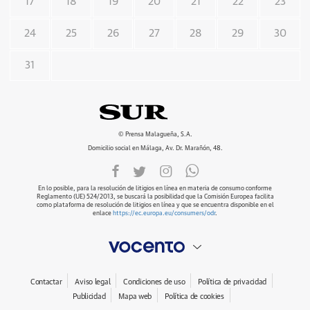
17
18
19
20
21
22
23
24
25
26
27
28
29
30
31
© Prensa Malagueña, S.A.
Domicilio social en Málaga, Av. Dr. Marañón, 48.
En lo posible, para la resolución de litigios en línea en materia de consumo conforme
Reglamento (UE) 524/2013, se buscará la posibilidad que la Comisión Europea facilita
como plataforma de resolución de litigios en línea y que se encuentra disponible en el
enlace
https://ec.europa.eu/consumers/odr
.
Contactar
Aviso legal
Condiciones de uso
Política de privacidad
Publicidad
Mapa web
Política de cookies