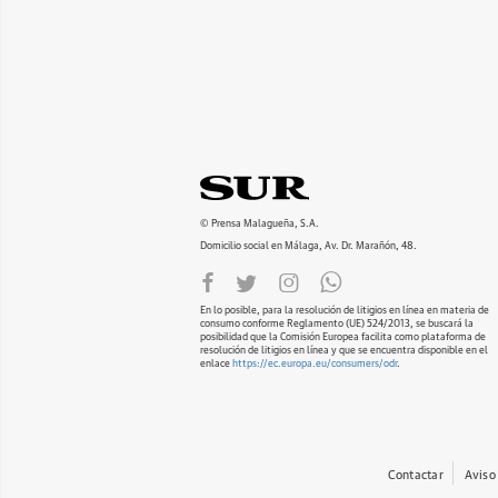
© Prensa Malagueña, S.A.
Domicilio social en Málaga, Av. Dr. Marañón, 48.
En lo posible, para la resolución de litigios en línea en materia de
consumo conforme Reglamento (UE) 524/2013, se buscará la
posibilidad que la Comisión Europea facilita como plataforma de
resolución de litigios en línea y que se encuentra disponible en el
enlace
https://ec.europa.eu/consumers/odr
.
Contactar
Aviso