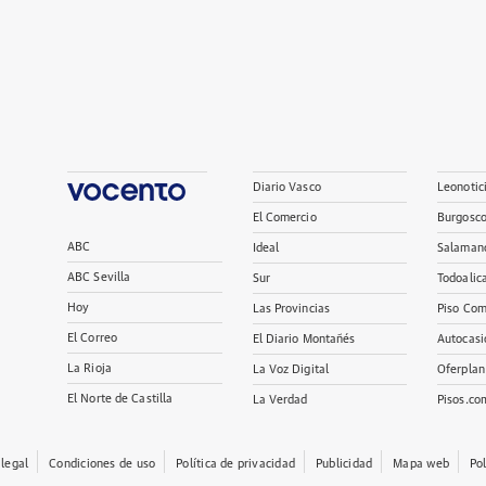
Diario Vasco
Leonotic
El Comercio
Burgosc
ABC
Ideal
Salaman
ABC Sevilla
Sur
Todoalic
Hoy
Las Provincias
Piso Com
El Correo
El Diario Montañés
Autocasi
La Rioja
La Voz Digital
Oferplan
El Norte de Castilla
La Verdad
Pisos.co
 legal
Condiciones de uso
Política de privacidad
Publicidad
Mapa web
Po