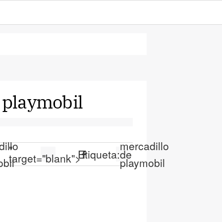
 playmobil
illo
mercadillo
"
Etiqueta:
de
target="blank">
bil
playmobil