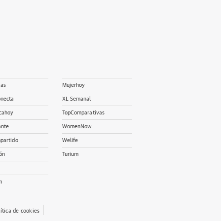
ias
Mujerhoy
onecta
XL Semanal
cahoy
TopComparativas
ante
WomenNow
partido
Welife
ón
Turium
m
lítica de cookies