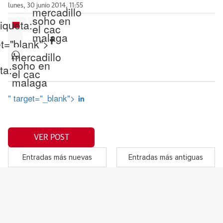
lunes, 30 junio 2014, 11:55
mercadillo
soho en
iqueta:
el cac
malaga
et="blank">
mercadillo
soho en
ta:
el cac
malaga
" target="_blank">
VER POST
Entradas más nuevas
Entradas más antiguas