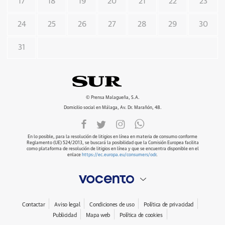
17
18
19
20
21
22
23
24
25
26
27
28
29
30
31
© Prensa Malagueña, S.A.
Domicilio social en Málaga, Av. Dr. Marañón, 48.
En lo posible, para la resolución de litigios en línea en materia de consumo conforme
Reglamento (UE) 524/2013, se buscará la posibilidad que la Comisión Europea facilita
como plataforma de resolución de litigios en línea y que se encuentra disponible en el
enlace
https://ec.europa.eu/consumers/odr
.
Contactar
Aviso legal
Condiciones de uso
Política de privacidad
Publicidad
Mapa web
Política de cookies