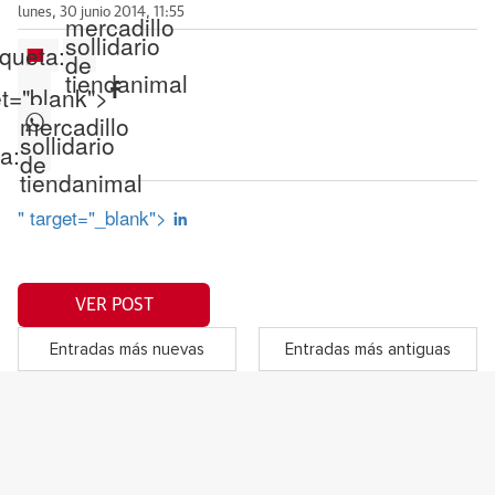
lunes, 30 junio 2014, 11:55
mercadillo
sollidario
iqueta:
de
tiendanimal
et="blank">
mercadillo
sollidario
a:
de
tiendanimal
" target="_blank">
VER POST
Entradas más nuevas
Entradas más antiguas