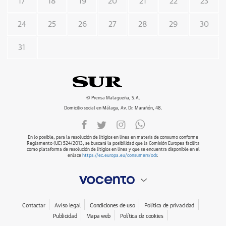
17
18
19
20
21
22
23
24
25
26
27
28
29
30
31
© Prensa Malagueña, S.A.
Domicilio social en Málaga, Av. Dr. Marañón, 48.
En lo posible, para la resolución de litigios en línea en materia de consumo conforme
Reglamento (UE) 524/2013, se buscará la posibilidad que la Comisión Europea facilita
como plataforma de resolución de litigios en línea y que se encuentra disponible en el
enlace
https://ec.europa.eu/consumers/odr
.
Contactar
Aviso legal
Condiciones de uso
Política de privacidad
Publicidad
Mapa web
Política de cookies