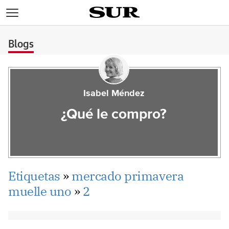
>
Blogs
Isabel Méndez
¿Qué le compro?
Etiquetas
»
mercado primavera
muelle uno
»
2