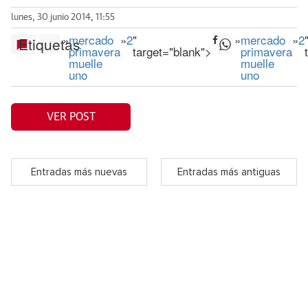
lunes, 30 junio 2014, 11:55
»
mercado
»
2
"
»
mercado
»
2
Etiquetas
primavera
target="blank">
primavera
muelle
muelle
uno
uno
VER POST
Entradas más nuevas
Entradas más antiguas