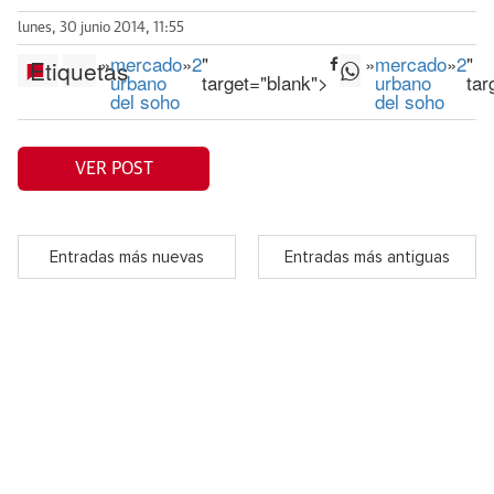
lunes, 30 junio 2014, 11:55
»
mercado
»
2
"
»
mercado
»
2
"
Etiquetas
urbano
target="blank">
urbano
tar
del soho
del soho
VER POST
Entradas más nuevas
Entradas más antiguas