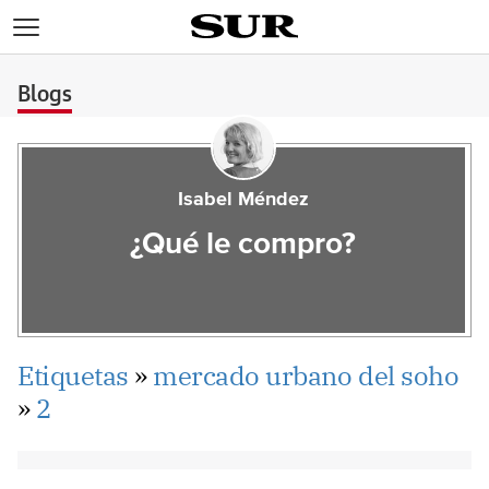
>
Blogs
Isabel Méndez
¿Qué le compro?
Etiquetas
»
mercado urbano del soho
»
2