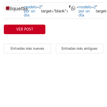
»
modelo
»
2
"
»
modelo
»
2
"
Etiquetas
por un
target="blank">
por un
target
día
día
VER POST
Entradas más nuevas
Entradas más antiguas