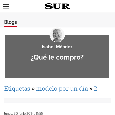
>
Blogs
Isabel Méndez
¿Qué le compro?
Etiquetas
»
modelo por un día
»
2
lunes, 30 junio 2014, 11:55