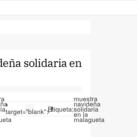
eña solidaria en
ra
muestra
eña
navideña
"
ia
Etiqueta:
solidaria
target="blank">
en la
ueta
malagueta