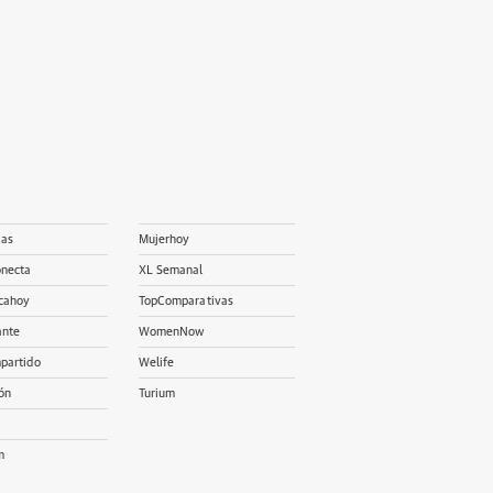
ias
Mujerhoy
onecta
XL Semanal
cahoy
TopComparativas
ante
WomenNow
partido
Welife
ón
Turium
m