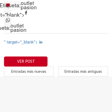
outlet
Etiqueta:
pasion
et="blank">
outlet
ueta:
pasion
" target="_blank">
VER POST
Entradas más nuevas
Entradas más antiguas