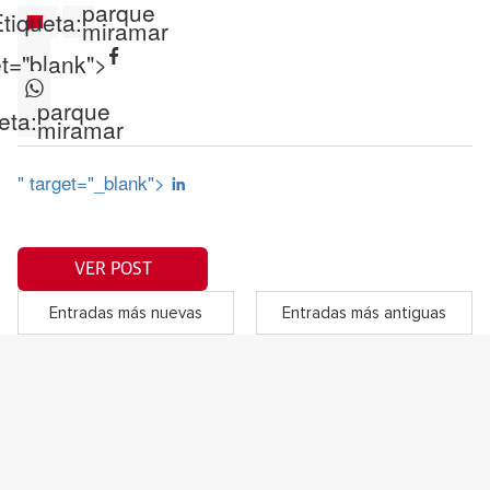
parque
tiqueta:
miramar
et="blank">
parque
eta:
miramar
" target="_blank">
VER POST
Entradas más nuevas
Entradas más antiguas