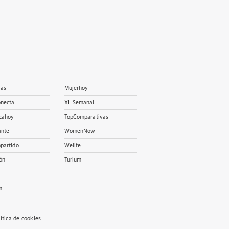
ias
Mujerhoy
onecta
XL Semanal
cahoy
TopComparativas
ante
WomenNow
partido
Welife
ón
Turium
m
lítica de cookies