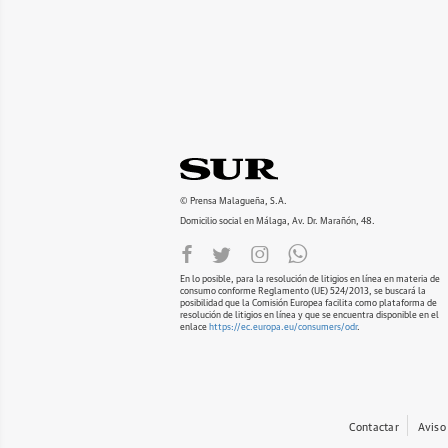
© Prensa Malagueña, S.A.
Domicilio social en Málaga, Av. Dr. Marañón, 48.
En lo posible, para la resolución de litigios en línea en materia de
consumo conforme Reglamento (UE) 524/2013, se buscará la
posibilidad que la Comisión Europea facilita como plataforma de
resolución de litigios en línea y que se encuentra disponible en el
enlace
https://ec.europa.eu/consumers/odr
.
Contactar
Aviso