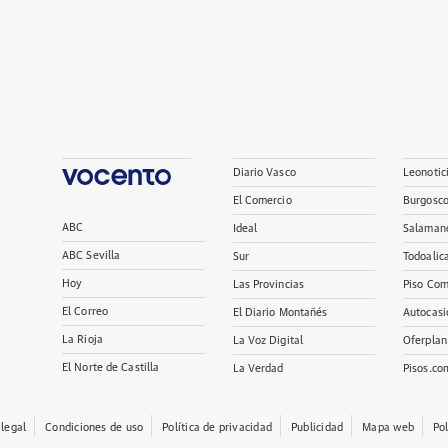
Diario Vasco
Leonotic
El Comercio
Burgosc
ABC
Ideal
Salaman
ABC Sevilla
Sur
Todoalic
Hoy
Las Provincias
Piso Com
El Correo
El Diario Montañés
Autocasi
La Rioja
La Voz Digital
Oferplan
El Norte de Castilla
La Verdad
Pisos.co
 legal
Condiciones de uso
Política de privacidad
Publicidad
Mapa web
Po