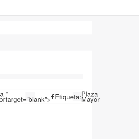
za
"
Plaza
Etiqueta:
or
target="blank">
Mayor