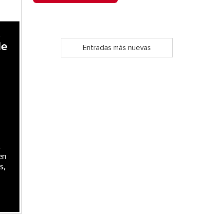
,
de
Entradas más nuevas
,
en
s,