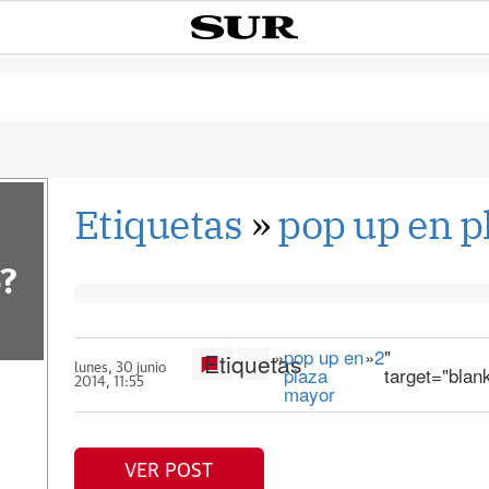
Etiquetas
»
pop up en p
?
»
pop up en
»
2
"
Etiquetas
lunes, 30 junio
plaza
target="blan
2014, 11:55
mayor
VER POST