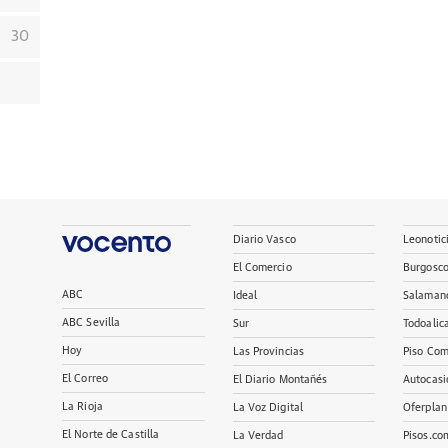
30
Diario Vasco
Leonotic
El Comercio
Burgosc
ABC
Ideal
Salaman
ABC Sevilla
Sur
Todoalic
Hoy
Las Provincias
Piso Com
El Correo
El Diario Montañés
Autocasi
La Rioja
La Voz Digital
Oferplan
El Norte de Castilla
La Verdad
Pisos.co