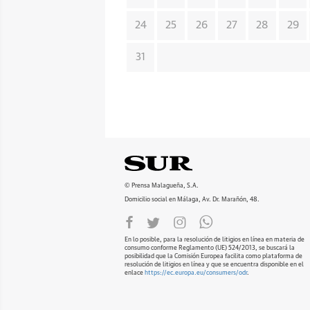
24
25
26
27
28
29
31
© Prensa Malagueña, S.A.
Domicilio social en Málaga, Av. Dr. Marañón, 48.
En lo posible, para la resolución de litigios en línea en materia de
consumo conforme Reglamento (UE) 524/2013, se buscará la
posibilidad que la Comisión Europea facilita como plataforma de
resolución de litigios en línea y que se encuentra disponible en el
enlace
https://ec.europa.eu/consumers/odr
.