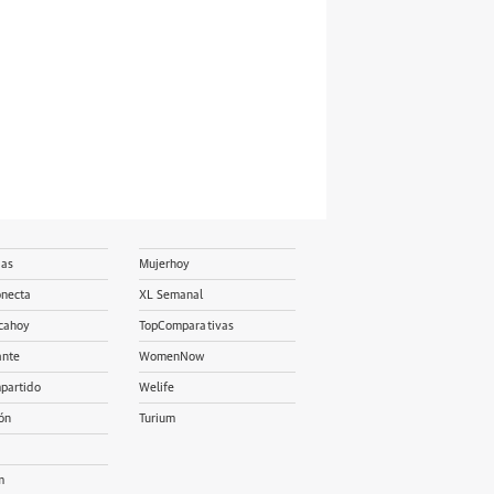
ias
Mujerhoy
onecta
XL Semanal
cahoy
TopComparativas
ante
WomenNow
partido
Welife
ón
Turium
m