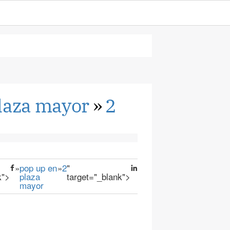
laza mayor
»
2
»
pop up en
»
2
"
k">
plaza
target="_blank">
mayor