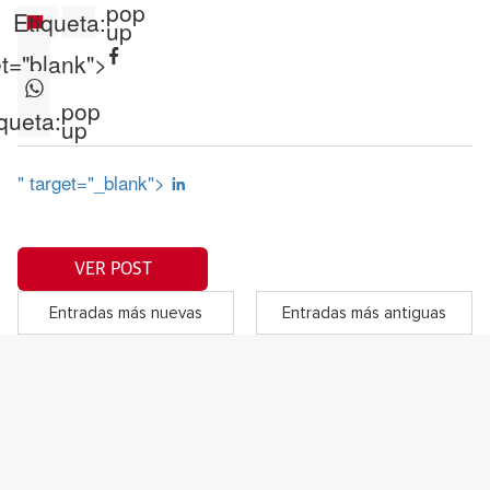
pop
Etiqueta:
up
et="blank">
pop
queta:
up
" target="_blank">
VER POST
Entradas más nuevas
Entradas más antiguas