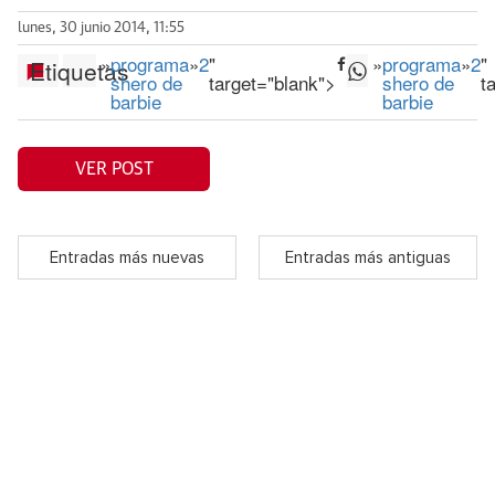
lunes, 30 junio 2014, 11:55
»
programa
»
2
"
»
programa
»
2
"
Etiquetas
shero de
target="blank">
shero de
t
barbie
barbie
VER POST
Entradas más nuevas
Entradas más antiguas