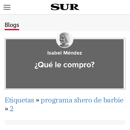
>
Blogs
Isabel Méndez
¿Qué le compro?
Etiquetas
»
programa shero de barbie
»
2