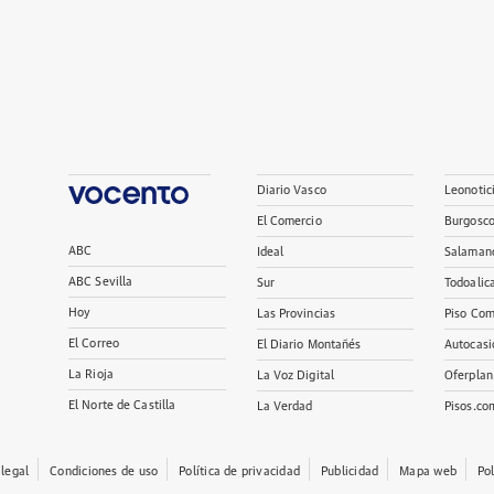
Diario Vasco
Leonotic
El Comercio
Burgosc
ABC
Ideal
Salaman
ABC Sevilla
Sur
Todoalic
Hoy
Las Provincias
Piso Com
El Correo
El Diario Montañés
Autocasi
La Rioja
La Voz Digital
Oferplan
El Norte de Castilla
La Verdad
Pisos.co
 legal
Condiciones de uso
Política de privacidad
Publicidad
Mapa web
Po