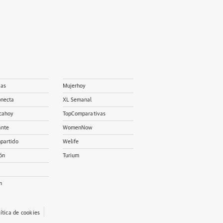
ias
Mujerhoy
onecta
XL Semanal
cahoy
TopComparativas
ante
WomenNow
partido
Welife
ón
Turium
m
lítica de cookies