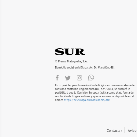
© Prensa Malagueña, S.A.
Domicilio social en Málaga, Av. Dr. Marañón, 48.
En lo posible, para la resolución de litigios en línea en materia de
consumo conforme Reglamento (UE) 524/2013, se buscará la
posibilidad que la Comisión Europea facilita como plataforma de
resolución de litigios en línea y que se encuentra disponible en el
enlace
https://ec.europa.eu/consumers/odr
.
Contactar
Aviso