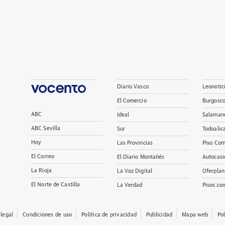
Diario Vasco
Leonotic
El Comercio
Burgosc
ABC
Ideal
Salaman
ABC Sevilla
Sur
Todoalic
Hoy
Las Provincias
Piso Com
El Correo
El Diario Montañés
Autocasi
La Rioja
La Voz Digital
Oferplan
El Norte de Castilla
La Verdad
Pisos.co
 legal
Condiciones de uso
Política de privacidad
Publicidad
Mapa web
Po