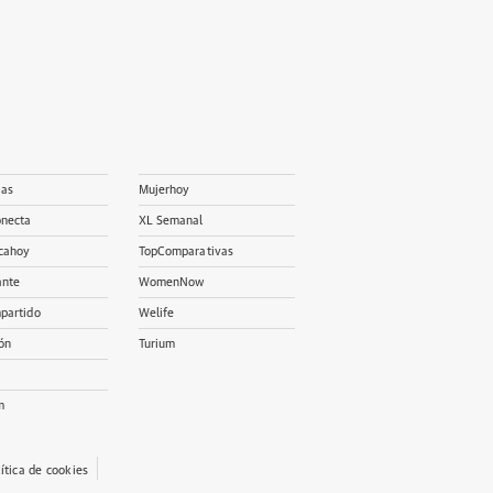
ias
Mujerhoy
onecta
XL Semanal
cahoy
TopComparativas
ante
WomenNow
partido
Welife
ón
Turium
m
lítica de cookies