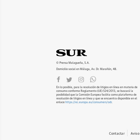
© Prensa Malagueña, S.A.
Domicilio social en Málaga, Av. Dr. Marañón, 48.
En lo posible, para la resolución de litigios en línea en materia de
consumo conforme Reglamento (UE) 524/2013, se buscará la
posibilidad que la Comisión Europea facilita como plataforma de
resolución de litigios en línea y que se encuentra disponible en el
enlace
https://ec.europa.eu/consumers/odr
.
Contactar
Aviso