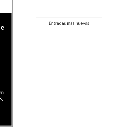
,
Entradas más nuevas
de
,
en
s,