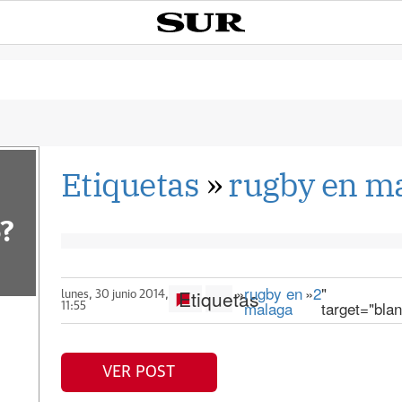
Etiquetas
»
rugby en m
?
»
rugby en
»
2
"
Etiquetas
lunes, 30 junio 2014,
malaga
target="bla
11:55
VER POST