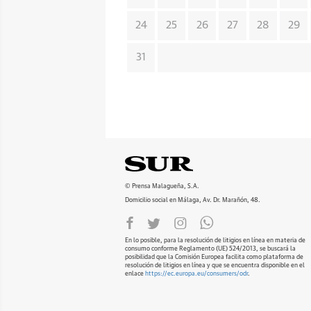
24
25
26
27
28
29
31
© Prensa Malagueña, S.A.
Domicilio social en Málaga, Av. Dr. Marañón, 48.
En lo posible, para la resolución de litigios en línea en materia de
consumo conforme Reglamento (UE) 524/2013, se buscará la
posibilidad que la Comisión Europea facilita como plataforma de
resolución de litigios en línea y que se encuentra disponible en el
enlace
https://ec.europa.eu/consumers/odr
.