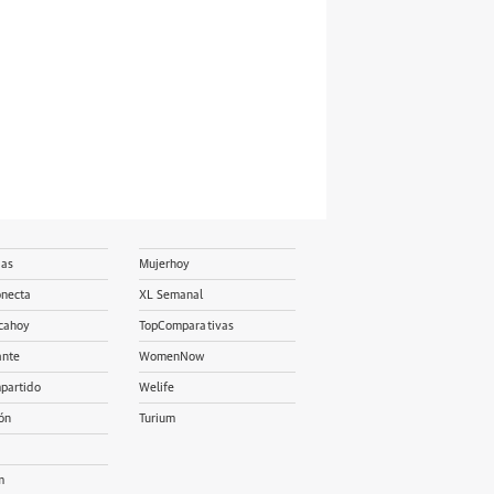
ias
Mujerhoy
onecta
XL Semanal
cahoy
TopComparativas
ante
WomenNow
partido
Welife
ón
Turium
m