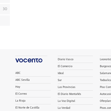
30
Diario Vasco
Leonotic
El Comercio
Burgosc
ABC
Ideal
Salaman
ABC Sevilla
Sur
Todoalic
Hoy
Las Provincias
Piso Com
El Correo
El Diario Montañés
Autocasi
La Rioja
La Voz Digital
Oferplan
El Norte de Castilla
La Verdad
Pisos.co