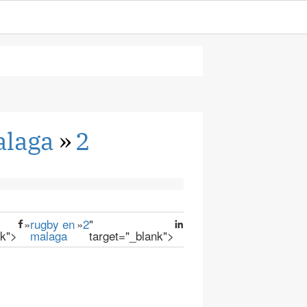
alaga
»
2
»
rugby en
»
2
"
nk">
malaga
target="_blank">