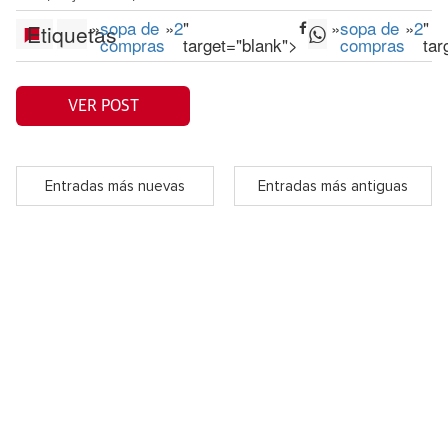
»
sopa de
»
2
"
»
sopa de
»
2
"
Etiquetas
compras
target="blank">
compras
tar
VER POST
Entradas más nuevas
Entradas más antiguas