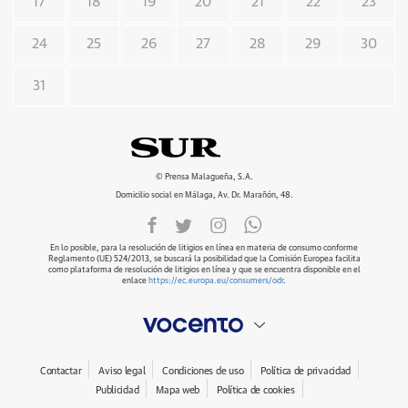
17
18
19
20
21
22
23
24
25
26
27
28
29
30
31
© Prensa Malagueña, S.A.
Domicilio social en Málaga, Av. Dr. Marañón, 48.
En lo posible, para la resolución de litigios en línea en materia de consumo conforme
Reglamento (UE) 524/2013, se buscará la posibilidad que la Comisión Europea facilita
como plataforma de resolución de litigios en línea y que se encuentra disponible en el
enlace
https://ec.europa.eu/consumers/odr
.
Contactar
Aviso legal
Condiciones de uso
Política de privacidad
Publicidad
Mapa web
Política de cookies