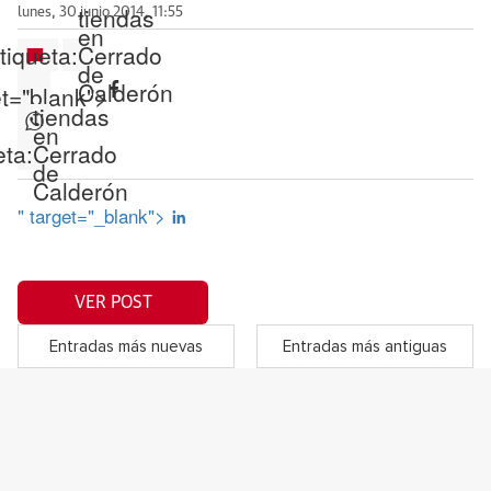
tiendas
lunes, 30 junio 2014, 11:55
en
tiqueta:
Cerrado
de
Calderón
et="blank">
tiendas
en
eta:
Cerrado
de
Calderón
" target="_blank">
VER POST
Entradas más nuevas
Entradas más antiguas