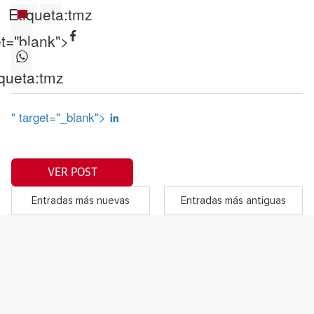
Etiqueta:
tmz
et="blank">
queta:
tmz
" target="_blank">
VER POST
Entradas más nuevas
Entradas más antiguas