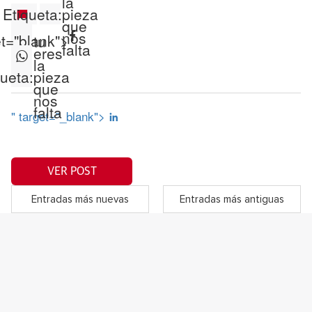
la
Etiqueta:
pieza
que
nos
et="blank">
tu
falta
eres
la
queta:
pieza
que
nos
falta
" target="_blank">
VER POST
Entradas más nuevas
Entradas más antiguas