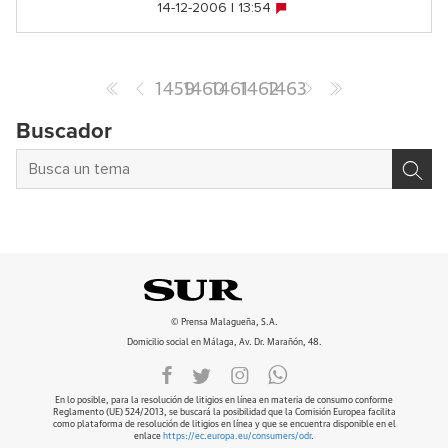
14-12-2006 | 13:54
1459
1460
1461
1462
1463
Buscador
© Prensa Malagueña, S.A.
Domicilio social en Málaga, Av. Dr. Marañón, 48.
En lo posible, para la resolución de litigios en línea en materia de consumo conforme
Reglamento (UE) 524/2013, se buscará la posibilidad que la Comisión Europea facilita
como plataforma de resolución de litigios en línea y que se encuentra disponible en el
enlace
https://ec.europa.eu/consumers/odr
.