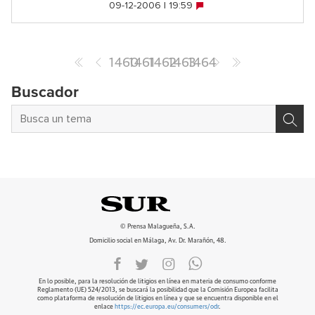
09-12-2006 | 19:59
1460
1461
1462
1463
1464
Buscador
© Prensa Malagueña, S.A.
Domicilio social en Málaga, Av. Dr. Marañón, 48.
En lo posible, para la resolución de litigios en línea en materia de consumo conforme
Reglamento (UE) 524/2013, se buscará la posibilidad que la Comisión Europea facilita
como plataforma de resolución de litigios en línea y que se encuentra disponible en el
enlace
https://ec.europa.eu/consumers/odr
.