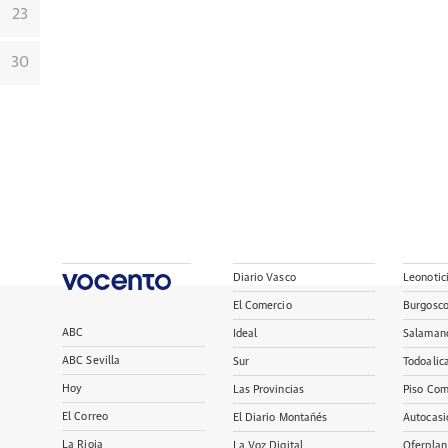
23
30
Diario Vasco
Leonotic
El Comercio
Burgosc
ABC
Ideal
Salaman
ABC Sevilla
Sur
Todoalic
Hoy
Las Provincias
Piso Com
El Correo
El Diario Montañés
Autocasi
La Rioja
La Voz Digital
Oferplan