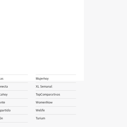
ias
Mujerhoy
onecta
XL Semanal
cahoy
TopComparativas
ante
WomenNow
partido
Welife
ón
Turium