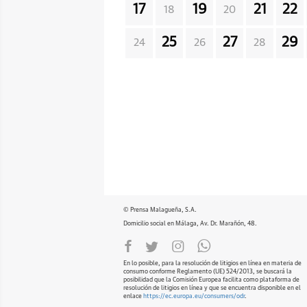
17
19
21
22
18
20
25
27
29
24
26
28
© Prensa Malagueña, S.A.
Domicilio social en Málaga, Av. Dr. Marañón, 48.
En lo posible, para la resolución de litigios en línea en materia de
consumo conforme Reglamento (UE) 524/2013, se buscará la
posibilidad que la Comisión Europea facilita como plataforma de
resolución de litigios en línea y que se encuentra disponible en el
enlace
https://ec.europa.eu/consumers/odr
.