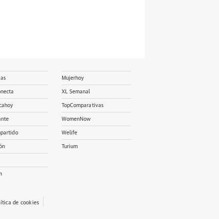
ias
Mujerhoy
onecta
XL Semanal
cahoy
TopComparativas
ante
WomenNow
partido
Welife
ón
Turium
m
lítica de cookies