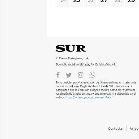
25
27
29
24
26
28
© Prensa Malagueña, S.A.
Domicilio social en Málaga, Av. Dr. Marañón, 48.
En lo posible, para la resolución de litigios en línea en materia de
consumo conforme Reglamento (UE) 524/2013, se buscará la
posibilidad que la Comisión Europea facilita como plataforma de
resolución de litigios en línea y que se encuentra disponible en el
enlace
https://ec.europa.eu/consumers/odr
.
Contactar
Aviso