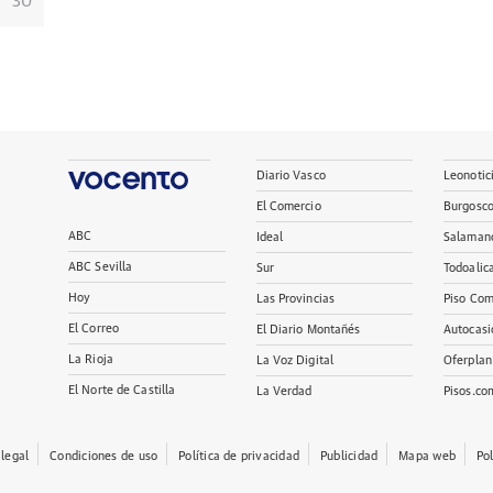
30
Diario Vasco
Leonotic
El Comercio
Burgosc
ABC
Ideal
Salaman
ABC Sevilla
Sur
Todoalic
Hoy
Las Provincias
Piso Com
El Correo
El Diario Montañés
Autocasi
La Rioja
La Voz Digital
Oferplan
El Norte de Castilla
La Verdad
Pisos.co
 legal
Condiciones de uso
Política de privacidad
Publicidad
Mapa web
Po