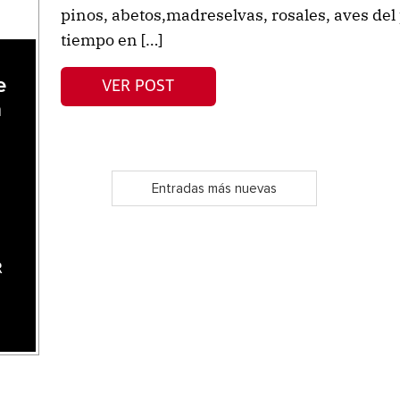
pinos, abetos,madreselvas, rosales, aves del 
tiempo en […]
e
VER POST
a
Entradas más nuevas
R