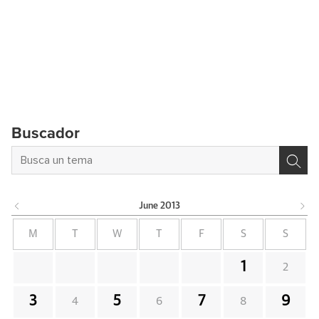
Buscador
June
2013
M
T
W
T
F
S
S
1
2
3
5
7
9
4
6
8