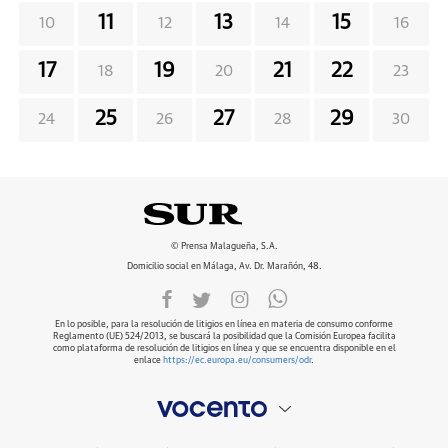
11
13
15
10
12
14
16
17
19
21
22
18
20
23
25
27
29
24
26
28
30
© Prensa Malagueña, S.A.
Domicilio social en Málaga, Av. Dr. Marañón, 48.
En lo posible, para la resolución de litigios en línea en materia de consumo conforme
Reglamento (UE) 524/2013, se buscará la posibilidad que la Comisión Europea facilita
como plataforma de resolución de litigios en línea y que se encuentra disponible en el
enlace
https://ec.europa.eu/consumers/odr
.