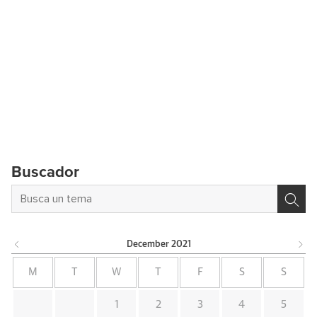
Buscador
December
2021
M
T
W
T
F
S
S
1
2
3
4
5