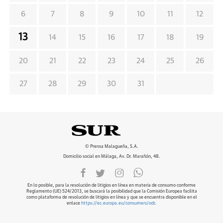
6
7
8
9
10
11
12
13
14
15
16
17
18
19
20
21
22
23
24
25
26
27
28
29
30
31
© Prensa Malagueña, S.A.
Domicilio social en Málaga, Av. Dr. Marañón, 48.
En lo posible, para la resolución de litigios en línea en materia de consumo conforme
Reglamento (UE) 524/2013, se buscará la posibilidad que la Comisión Europea facilita
como plataforma de resolución de litigios en línea y que se encuentra disponible en el
enlace
https://ec.europa.eu/consumers/odr
.