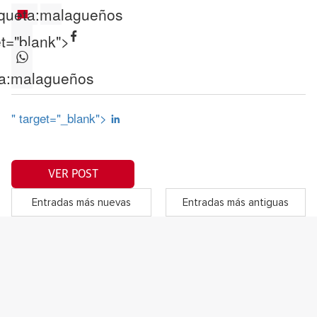
queta:
malagueños
et="blank">
a:
malagueños
" target="_blank">
VER POST
Entradas más nuevas
Entradas más antiguas