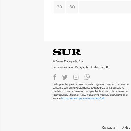
29
30
© Prensa Malagueña, S.A.
Domicilio social en Málaga, Av. Dr. Marañón, 48.
En lo posible, para la resolución de litigios en línea en materia de
consumo conforme Reglamento (UE) 524/2013, se buscará la
posibilidad que la Comisión Europea facilita como plataforma de
resolución de litigios en línea y que se encuentra disponible en el
enlace
https://ec.europa.eu/consumers/odr
.
Contactar
Aviso