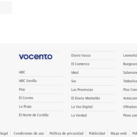
Diario Vasco
Leonotic
El Comercio
Burgosc
ABC
Ideal
Salaman
ABC Sevilla
Sur
Todoalic
Hoy
Las Provincias
Piso Com
El Correo
El Diario Montañés
Autocasi
La Rioja
La Voz Digital
Oferplan
El Norte de Castilla
La Verdad
Pisos.co
 legal
Condiciones de uso
Política de privacidad
Publicidad
Mapa web
Po