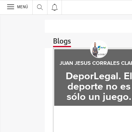
>
MENÚ
Blogs
JUAN JESUS CORRALES CL
DeporLegal. E
deporte no es
sólo un juego.