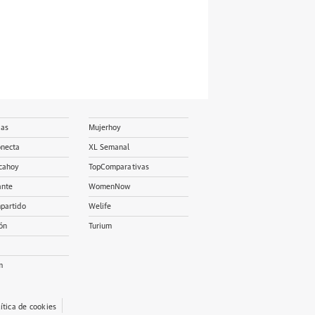
ias
Mujerhoy
onecta
XL Semanal
cahoy
TopComparativas
ante
WomenNow
partido
Welife
ón
Turium
m
lítica de cookies