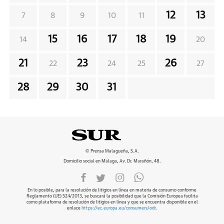
12
13
7
8
9
10
11
15
16
17
18
19
14
20
21
23
26
22
24
25
27
28
29
30
31
© Prensa Malagueña, S.A.
Domicilio social en Málaga, Av. Dr. Marañón, 48.
En lo posible, para la resolución de litigios en línea en materia de consumo conforme
Reglamento (UE) 524/2013, se buscará la posibilidad que la Comisión Europea facilita
como plataforma de resolución de litigios en línea y que se encuentra disponible en el
enlace
https://ec.europa.eu/consumers/odr
.