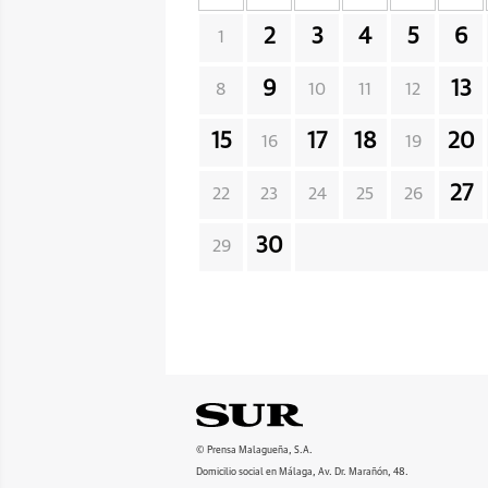
2
3
4
5
6
1
9
13
8
10
11
12
15
17
18
20
16
19
27
22
23
24
25
26
30
29
© Prensa Malagueña, S.A.
Domicilio social en Málaga, Av. Dr. Marañón, 48.