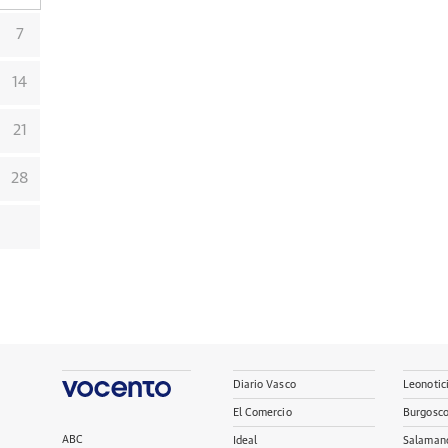
7
14
21
28
Diario Vasco
Leonotic
El Comercio
Burgosc
ABC
Ideal
Salaman