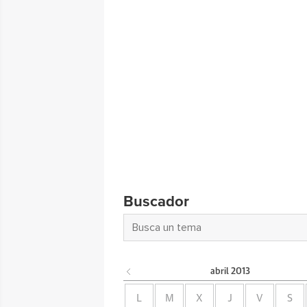
Buscador
abril
2013
L
M
X
J
V
S