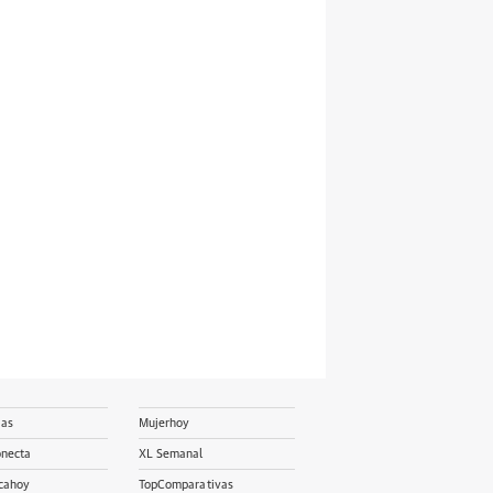
ias
Mujerhoy
onecta
XL Semanal
cahoy
TopComparativas