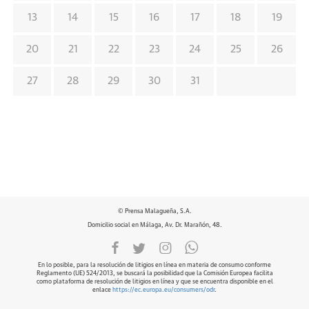
13
14
15
16
17
18
19
20
21
22
23
24
25
26
27
28
29
30
31
© Prensa Malagueña, S.A.
Domicilio social en Málaga, Av. Dr. Marañón, 48.
En lo posible, para la resolución de litigios en línea en materia de consumo conforme
Reglamento (UE) 524/2013, se buscará la posibilidad que la Comisión Europea facilita
como plataforma de resolución de litigios en línea y que se encuentra disponible en el
enlace
https://ec.europa.eu/consumers/odr
.