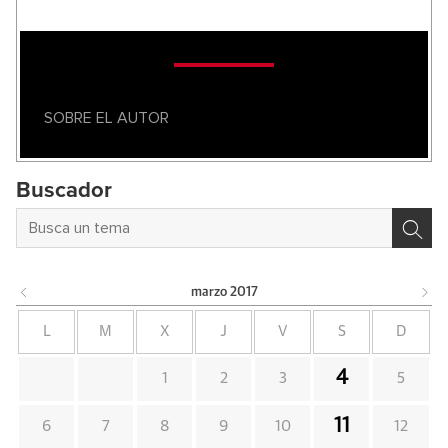
SOBRE EL AUTOR
Buscador
marzo
2017
L
M
X
J
V
S
D
4
1
2
3
5
11
6
7
8
9
10
12