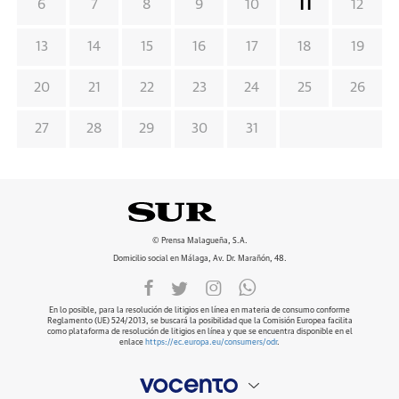
11
6
7
8
9
10
12
13
14
15
16
17
18
19
20
21
22
23
24
25
26
27
28
29
30
31
© Prensa Malagueña, S.A.
Domicilio social en Málaga, Av. Dr. Marañón, 48.
En lo posible, para la resolución de litigios en línea en materia de consumo conforme
Reglamento (UE) 524/2013, se buscará la posibilidad que la Comisión Europea facilita
como plataforma de resolución de litigios en línea y que se encuentra disponible en el
enlace
https://ec.europa.eu/consumers/odr
.