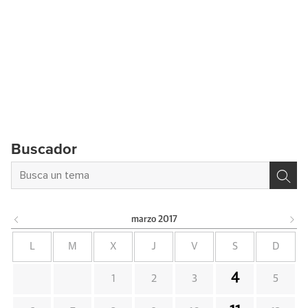
Buscador
marzo
2017
L
M
X
J
V
S
D
4
1
2
3
5