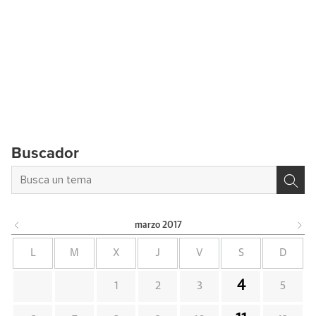
Buscador
marzo
2017
L
M
X
J
V
S
D
4
1
2
3
5