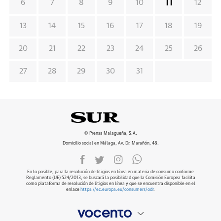
11
6
7
8
9
10
12
13
14
15
16
17
18
19
20
21
22
23
24
25
26
27
28
29
30
31
© Prensa Malagueña, S.A.
Domicilio social en Málaga, Av. Dr. Marañón, 48.
En lo posible, para la resolución de litigios en línea en materia de consumo conforme
Reglamento (UE) 524/2013, se buscará la posibilidad que la Comisión Europea facilita
como plataforma de resolución de litigios en línea y que se encuentra disponible en el
enlace
https://ec.europa.eu/consumers/odr
.