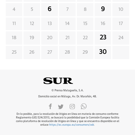
6
9
4
5
7
8
10
11
12
13
14
15
16
17
23
18
19
20
21
22
24
30
25
26
27
28
29
© Prensa Malagueña, S.A.
Domicilio social en Málaga, Av. Dr. Marañón, 48.
En lo posible, para la resolución de litigios en línea en materia de consumo conforme
Reglamento (UE) 524/2013, se buscará la posibilidad que la Comisión Europea facilita
como plataforma de resolución de litigios en línea y que se encuentra disponible en el
enlace
https://ec.europa.eu/consumers/odr
.