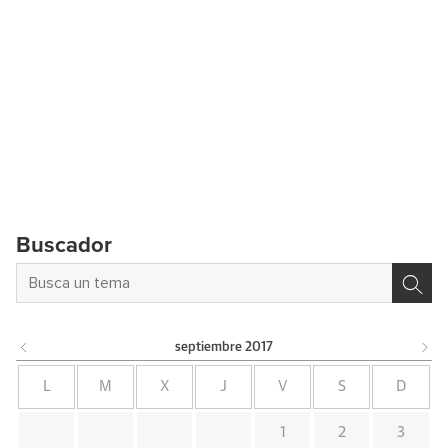
Buscador
septiembre
2017
L
M
X
J
V
S
D
1
2
3