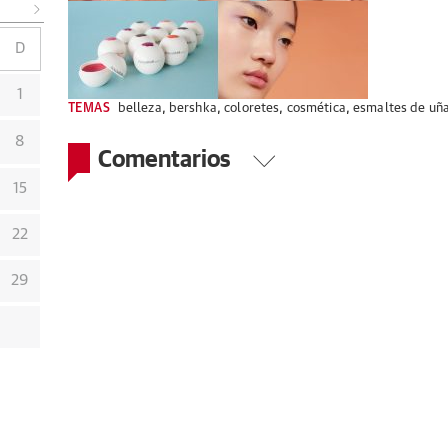
D
1
TEMAS
belleza
,
bershka
,
coloretes
,
cosmética
,
esmaltes de uñ
8
Comentarios
15
22
29