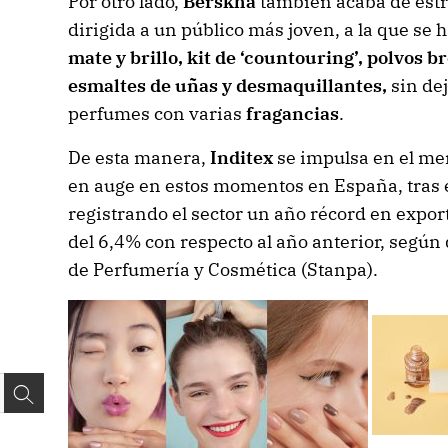
Por otro lado,
Berskha
también acaba de estr
dirigida a un público más joven, a la que s
mate y brillo, kit de ‘countouring’, polvos 
esmaltes de uñas y desmaquillantes,
sin dej
perfumes con varias
fragancias
.
De esta manera,
Inditex
se impulsa en el me
en auge en estos momentos en España, tras 
registrando el sector un año récord en expo
del 6,4% con respecto al año anterior, según
de Perfumería y Cosmética (Stanpa).