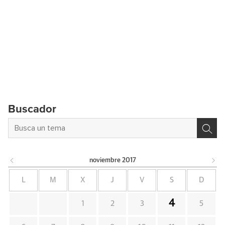
Buscador
noviembre
2017
L
M
X
J
V
S
D
4
1
2
3
5