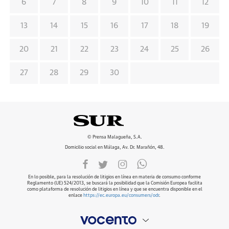
6
7
8
9
10
11
12
13
14
15
16
17
18
19
20
21
22
23
24
25
26
27
28
29
30
© Prensa Malagueña, S.A.
Domicilio social en Málaga, Av. Dr. Marañón, 48.
En lo posible, para la resolución de litigios en línea en materia de consumo conforme
Reglamento (UE) 524/2013, se buscará la posibilidad que la Comisión Europea facilita
como plataforma de resolución de litigios en línea y que se encuentra disponible en el
enlace
https://ec.europa.eu/consumers/odr
.