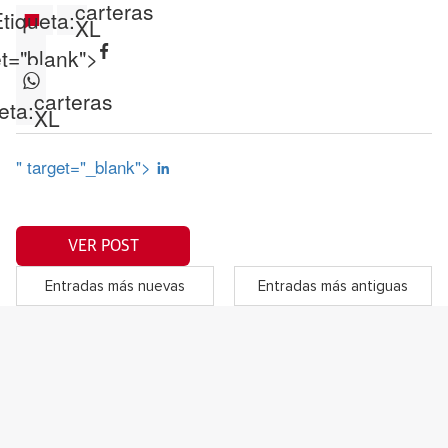
carteras
tiqueta:
XL
et="blank">
carteras
eta:
XL
" target="_blank">
VER POST
Entradas más nuevas
Entradas más antiguas