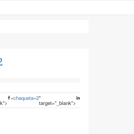
2
»
chaqueta
»
2
"
nk">
target="_blank">