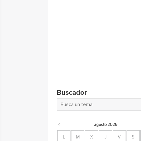
Buscador
agosto
2026
L
M
X
J
V
S