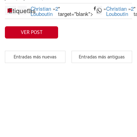
»
Christian
»
2
"
»
Christian
»
2
"
Etiquetas
Louboutin
target="blank">
Louboutin
t
VER POST
Entradas más nuevas
Entradas más antiguas